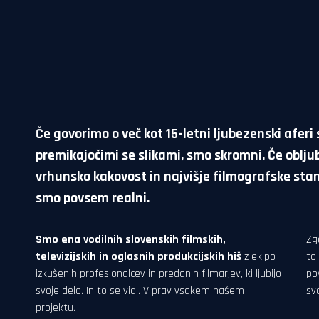
Če govorimo o več kot 15-letni ljubezenski aferi 
premikajočimi se slikami, smo skromni. Če oblj
vrhunsko kakovost in najvišje filmografske sta
smo povsem realni.
Smo ena vodilnih slovenskih filmskih,
Zgo
televizijskih in oglasnih produkcijskih hiš
z ekipo
to
izkušenih profesionalcev in predanih filmarjev, ki ljubijo
po
svoje delo. In to se vidi. V prav vsakem našem
sv
projektu.