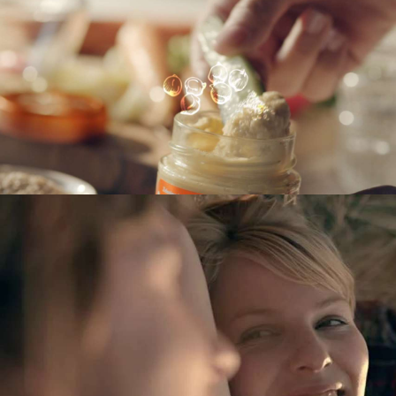
ENG
SLO