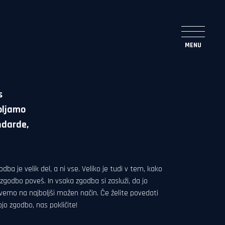
s
ubljamo
ndarde,
dba je velik del, a ni vse. Veliko je tudi v tem, kako
 zgodbo poveš. In vsaka zgodba si zasluži, da jo
vemo na najboljši možen način. Če želite povedati
ojo zgodbo, nas pokličite!