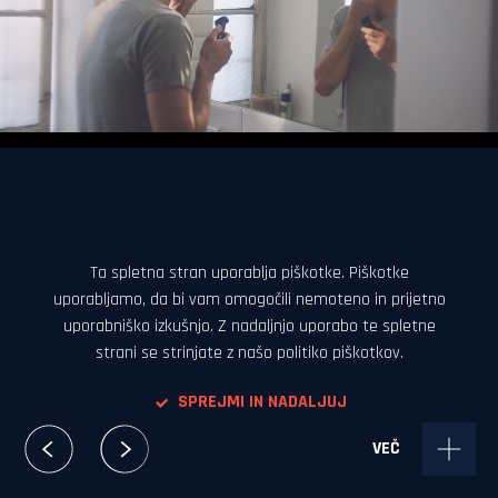
Režija:
Gregor Vesel
DOP:
Damjan Radovanović
Mute
Setting
Ta spletna stran uporablja piškotke. Piškotke
uporabljamo, da bi vam omogočili nemoteno in prijetno
uporabniško izkušnjo. Z nadaljnjo uporabo te spletne
strani se strinjate z našo politiko piškotkov.
SPREJMI IN NADALJUJ
VEČ