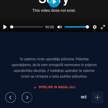
Produkcija:
Play
Kinomotel
Režija:
Blaž Švent
00:00
Play
Mute
Setting
En
DOP:
ful
Sven Pepeonik
Ta spletna stran uporablja piškotke. Piškotke
uporabljamo, da bi vam omogočili nemoteno in prijetno
uporabniško izkušnjo. Z nadaljnjo uporabo te spletne
strani se strinjate z našo politiko piškotkov.
SPREJMI IN NADALJUJ
VEČ