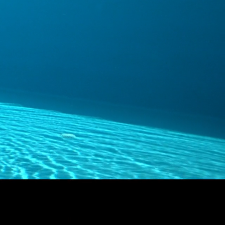
FACEBOOK
INSTAGRAM
TUMBLR
Režija:
Markus Virpiö
DOP:
Sven Pepeonik