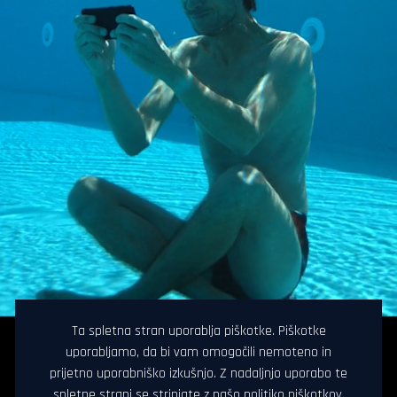
Ta spletna stran uporablja piškotke. Piškotke
uporabljamo, da bi vam omogočili nemoteno in
prijetno uporabniško izkušnjo. Z nadaljnjo uporabo te
spletne strani se strinjate z našo politiko piškotkov.