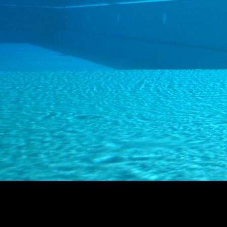
ENG
SLO