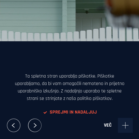
Režija:
Gregor Vesel
DOP:
Predrag Dubravčić
Mute
Setting
Ta spletna stran uporablja piškotke. Piškotke
uporabljamo, da bi vam omogočili nemoteno in prijetno
uporabniško izkušnjo. Z nadaljnjo uporabo te spletne
strani se strinjate z našo politiko piškotkov.
SPREJMI IN NADALJUJ
VEČ